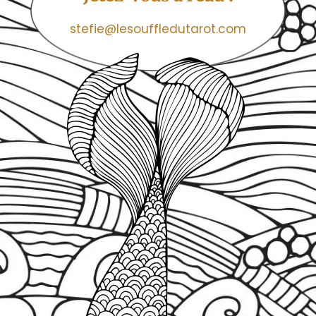
stefie@lesouffledutarot.com