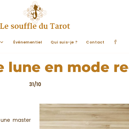
Événementiel
Qui suis-je ?
Contact
ne lune en mode r
31/10
r une master